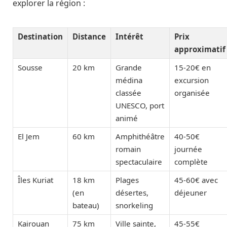
explorer la région :
Destination
Distance
Intérêt
Prix
approximatif
Sousse
20 km
Grande
15-20€ en
médina
excursion
classée
organisée
UNESCO, port
animé
El Jem
60 km
Amphithéâtre
40-50€
romain
journée
spectaculaire
complète
Îles Kuriat
18 km
Plages
45-60€ avec
(en
désertes,
déjeuner
bateau)
snorkeling
Kairouan
75 km
Ville sainte,
45-55€