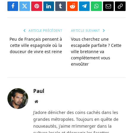
Facebook
Twitter
Pinterest
LinkedIn
Tumblr
Reddit
Télégramme
WhatsApp
Courriel
Copie
le
lien
ARTICLE PRÉCÉDENT
ARTICLE SUIVANT
Peu de Français pensent à
Vous cherchez une
cette ville espagnole où la
escapade parfaite ? Cette
douceur de vivre est reine
ville bretonne va
complètement vous
envoûter
Paul
Site
web
J'adore dénicher des coins cachés dans les
grandes métropoles. Toujours en quête de
nouveautés, j'aime m’immerger dans la
culture locale et découvrir les facettes