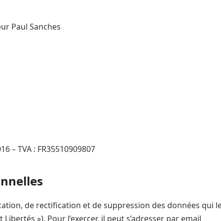
ieur Paul Sanches
016 – TVA : FR35510909807
nnelles
ication, de rectification et de suppression des données qui l
 Libertés »). Pour l’exercer, il peut s’adresser par email