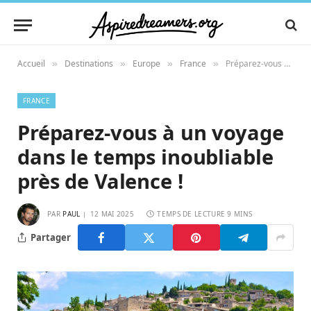
Accueil
Destinations
Europe
France
Préparez-vous à un voyage dans le temps inoubliable près de Valence !
»
»
»
»
FRANCE
Préparez-vous à un voyage
dans le temps inoubliable
près de Valence !
PAR
PAUL
12 MAI 2025
TEMPS DE LECTURE 9 MINS
Partager