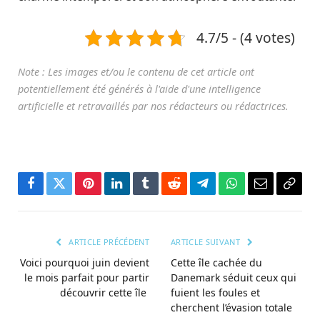
4.7/5 - (4 votes)
Facebook
Twitter
Pinterest
LinkedIn
Tumblr
Reddit
Télégramme
WhatsApp
Courriel
Copie
le
lien
ARTICLE PRÉCÉDENT
ARTICLE SUIVANT
Voici pourquoi juin devient
Cette île cachée du
le mois parfait pour partir
Danemark séduit ceux qui
découvrir cette île
fuient les foules et
cherchent l’évasion totale