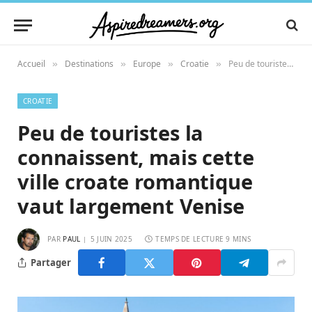
Accueil
Destinations
Europe
Croatie
Peu de touristes la connaissent, mais cette ville croate romantique vaut largement Venise
»
»
»
»
CROATIE
Peu de touristes la
connaissent, mais cette
ville croate romantique
vaut largement Venise
PAR
PAUL
5 JUIN 2025
TEMPS DE LECTURE 9 MINS
Partager