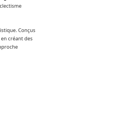
clectisme
tistique. Conçus
t en créant des
approche