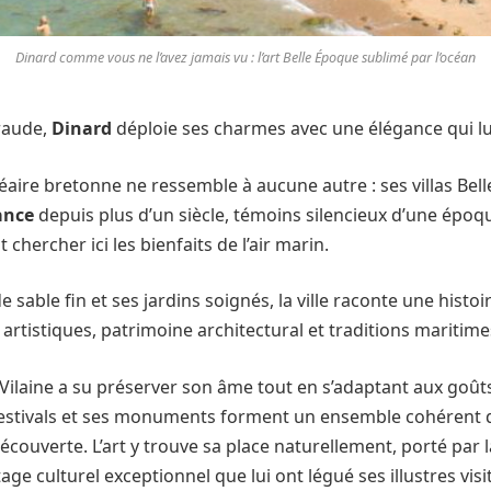
Dinard comme vous ne l’avez jamais vu : l’art Belle Époque sublimé par l’océan
raude,
Dinard
déploie ses charmes avec une élégance qui lu
néaire bretonne ne ressemble à aucune autre : ses villas Bel
ance
depuis plus d’un siècle, témoins silencieux d’une époque
chercher ici les bienfaits de l’air marin.
e sable fin et ses jardins soignés, la ville raconte une histo
artistiques, patrimoine architectural et traditions maritime
et-Vilaine a su préserver son âme tout en s’adaptant aux go
estivals et ses monuments forment un ensemble cohérent q
ouverte. L’art y trouve sa place naturellement, porté par 
tage culturel exceptionnel que lui ont légué ses illustres visi