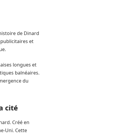
histoire de Dinard
publicitaires et
ue.
aises longues et
tiques balnéaires.
’émergence du
a cité
nard. Créé en
e-Uni. Cette