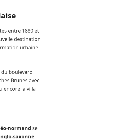
daise
tes entre 1880 et
uvelle destination
formation urbaine
t du boulevard
oches Brunes avec
 encore la villa
 néo-normand
se
anglo-saxonne