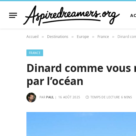
A
Accueil
Destinations
Europe
France
Dinard com
»
»
»
»
FRANCE
Dinard comme vous ne
par l’océan
PAR
PAUL
16 AOÛT 2025
TEMPS DE LECTURE 6 MINS