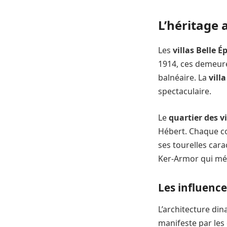
L’héritage 
Les
villas Belle 
1914, ces demeure
balnéaire. La
vill
spectaculaire.
Le
quartier des vi
Hébert. Chaque con
ses tourelles cara
Ker-Armor qui mél
Les influence
L’architecture din
manifeste par les