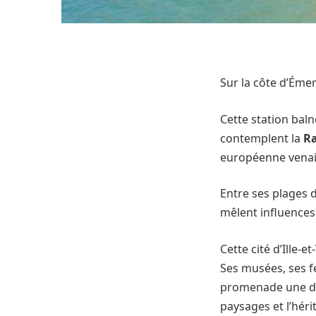
Sur la côte d’Éme
Cette station bal
contemplent la
R
européenne venait 
Entre ses plages d
mêlent influences 
Cette cité d’Ille-
Ses musées, ses f
promenade une déc
paysages et l’héri