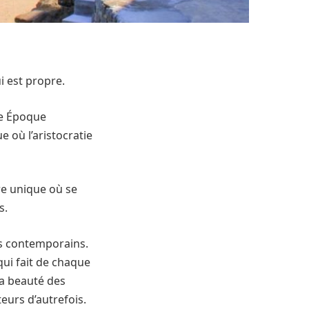
i est propre.
le Époque
 où l’aristocratie
ire unique où se
s.
ûts contemporains.
ui fait de chaque
la beauté des
teurs d’autrefois.