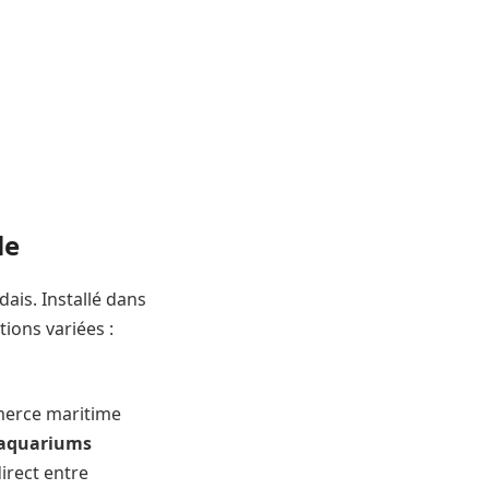
le
ais. Installé dans
tions variées :
merce maritime
aquariums
irect entre