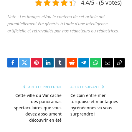
4.4/5 - (5 votes)
Facebook
Twitter
Pinterest
LinkedIn
Tumblr
Reddit
Télégramme
WhatsApp
Courriel
Copie
le
lien
ARTICLE PRÉCÉDENT
ARTICLE SUIVANT
Cette ville du Var cache
Ce coin entre mer
des panoramas
turquoise et montagnes
spectaculaires que vous
pyrénéennes va vous
devez absolument
surprendre !
découvrir en été