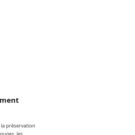
tement
t la préservation
rouges, les