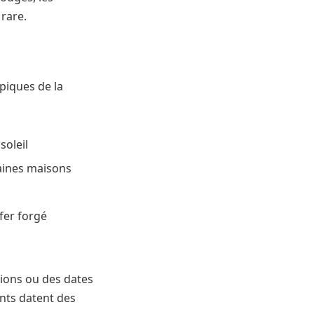
 rare.
piques de la
soleil
taines maisons
fer forgé
tions ou des dates
ents datent des