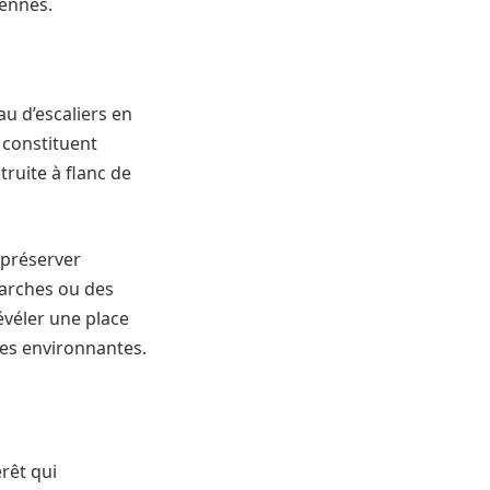
iennes.
u d’escaliers en
, constituent
struite à flanc de
 préserver
 arches ou des
révéler une place
es environnantes.
rêt qui