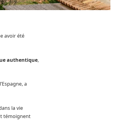
e avoir été
ue authentique
,
d’Espagne, a
ans la vie
nt témoignent