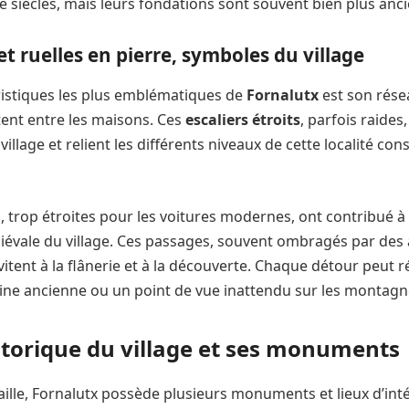
IXe siècles, mais leurs fondations sont souvent bien plus anc
 et ruelles en pierre, symboles du village
ristiques les plus emblématiques de
Fornalutx
est son résea
tent entre les maisons. Ces
escaliers étroits
, parfois raides
village et relient les différents niveaux de cette localité con
s, trop étroites pour les voitures modernes, ont contribué à
évale du village. Ces passages, souvent ombragés par des
nvitent à la flânerie et à la découverte. Chaque détour peut 
ine ancienne ou un point de vue inattendu sur les montagn
storique du village et ses monuments
aille, Fornalutx possède plusieurs monuments et lieux d’inté