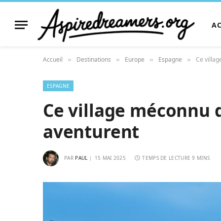
A
Accueil
Destinations
Europe
Espagne
Ce villa
»
»
»
»
ESPAGNE
Ce village méconnu d
aventurent
PAR
PAUL
15 MAI 2025
TEMPS DE LECTURE 9 MINS