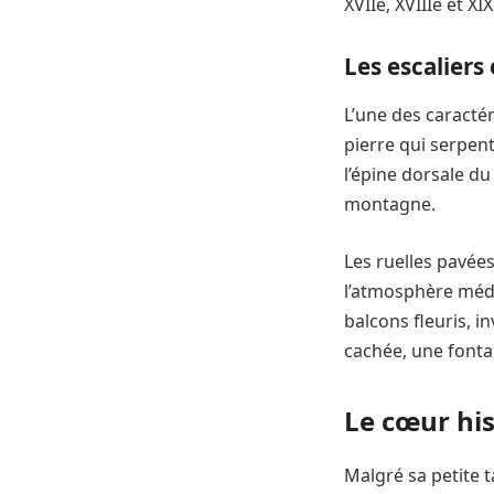
XVIIe, XVIIIe et X
Les escaliers
L’une des caracté
pierre qui serpen
l’épine dorsale du 
montagne.
Les ruelles pavée
l’atmosphère médi
balcons fleuris, i
cachée, une fonta
Le cœur hi
Malgré sa petite t