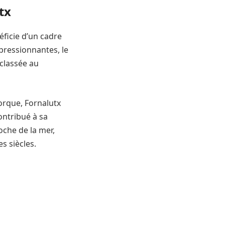
tx
ficie d’un cadre
pressionnantes, le
 classée au
orque, Fornalutx
ontribué à sa
oche de la mer,
s siècles.