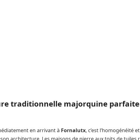
ure traditionnelle majorquine parfai
médiatement en arrivant à
Fornalutx
, c’est l’homogénéité e
son architecture. Les maisons de pierre aux toits de tuiles 