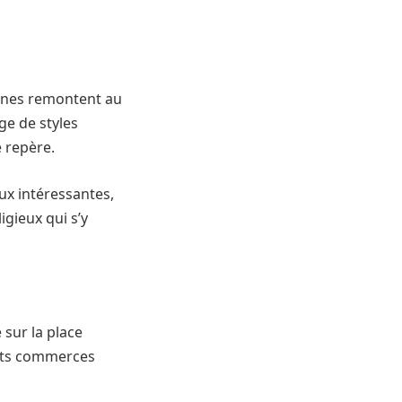
gines remontent au
nge de styles
e repère.
eux intéressantes,
igieux qui s’y
 sur la place
etits commerces