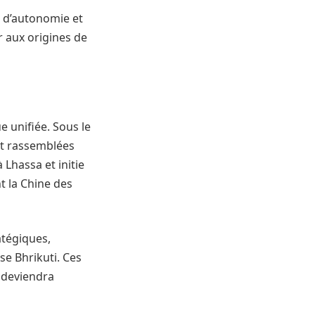
s d’autonomie et
r aux origines de
e unifiée. Sous le
ont rassemblées
 Lhassa et initie
t la Chine des
atégiques,
e Bhrikuti. Ces
i deviendra