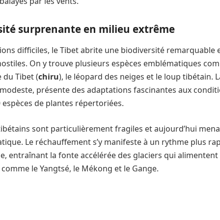
 balayés par les vents.
sité surprenante en milieu extrême
ons difficiles, le Tibet abrite une biodiversité remarquable 
ostiles. On y trouve plusieurs espèces emblématiques com
 du Tibet (
chiru
), le léopard des neiges et le loup tibétain. L
deste, présente des adaptations fascinantes aux conditio
0 espèces de plantes répertoriées.
ibétains sont particulièrement fragiles et aujourd’hui mena
ique. Le réchauffement s’y manifeste à un rythme plus rap
 entraînant la fonte accélérée des glaciers qui alimentent
s comme le Yangtsé, le Mékong et le Gange.