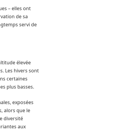
s – elles ont
rvation de sa
ongtemps servi de
altitude élevée
s. Les hivers sont
ns certaines
les plus basses.
nales, exposées
, alors que le
e diversité
uriantes aux