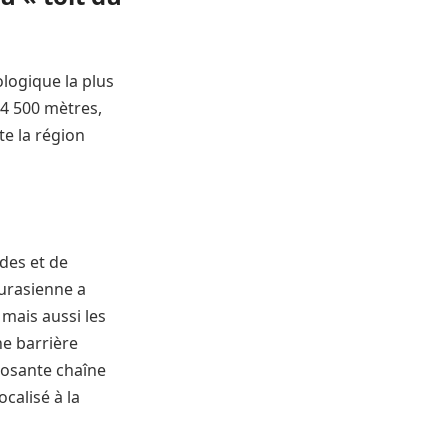
ologique la plus
4 500 mètres,
te la région
des et de
eurasienne a
mais aussi les
e barrière
mposante chaîne
calisé à la