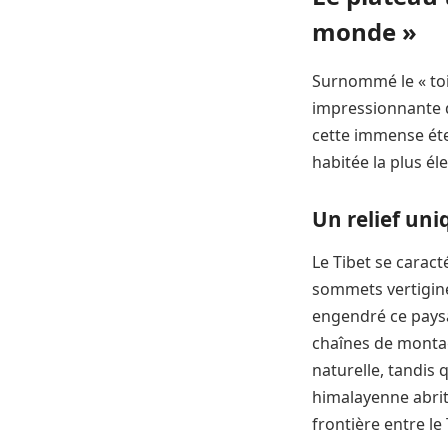
monde »
Surnommé le « toi
impressionnante d
cette immense éte
habitée la plus él
Un relief uni
Le Tibet se carac
sommets vertigine
engendré ce paysa
chaînes de montag
naturelle, tandis 
himalayenne abrite
frontière entre le 