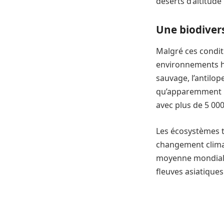
déserts d’altitude
Une biodiver
Malgré ces conditi
environnements h
sauvage, l’antilope
qu’apparemment mo
avec plus de 5 00
Les écosystèmes t
changement climat
moyenne mondiale,
fleuves asiatique