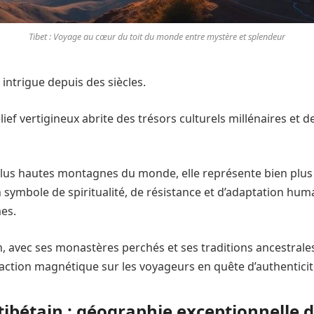
Tibet : Voyage au cœur du toit du monde entre mystère et splendeur
t intrigue depuis des siècles.
lief vertigineux abrite des trésors culturels millénaires et 
plus hautes montagnes du monde, elle représente bien plus
 un symbole de spiritualité, de résistance et d’adaptation hu
es.
n, avec ses monastères perchés et ses traditions ancestrale
raction magnétique sur les voyageurs en quête d’authenticit
tibétain : géographie exceptionnelle d