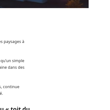
des paysages à
 qu’un simple
maine dans des
s, continue
é.
u « toit du