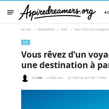
A
Accueil
Destinations
Asie
Vous rêvez d’un voyage hor
»
»
»
ASIE
Vous rêvez d’un voya
une destination à par
PAR
DAN
27 MARS 2025
TEMPS DE LECTURE 11 MINS