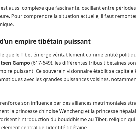
t est aussi complexe que fascinante, oscillant entre période
eure. Pour comprendre la situation actuelle, il faut remonte
unique.
d’un empire tibétain puissant
cle que le Tibet émerge véritablement comme entité politiqu
gtsen Gampo
(617-649), les différentes tribus tibétaines s
ire puissant. Ce souverain visionnaire établit sa capitale à
lomatiques avec les grandes puissances voisines, notammen
nforce son influence par des alliances matrimoniales str
t la princesse chinoise Wencheng et la princesse népalais
vorisent l’introduction du bouddhisme au Tibet, religion qu
élément central de l’identité tibétaine.