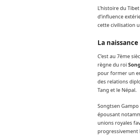
L’histoire du Tibe
d’influence extéri
cette civilisation 
La naissance 
C’est au 7ème siè
règne du roi
Son
pour former un emp
des relations dip
Tang et le Népal.
Songtsen Gampo re
épousant notammen
unions royales fa
progressivement l’