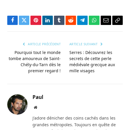
Facebook
Twitter
Pinterest
LinkedIn
Tumblr
Reddit
Télégramme
WhatsApp
Courriel
Copie
le
lien
ARTICLE PRÉCÉDENT
ARTICLE SUIVANT
Pourquoi tout le monde
Serres : Découvrez les
tombe amoureux de Saint-
secrets de cette perle
Chély-du-Tarn dès le
médiévale grecque aux
premier regard !
mille visages
Paul
Site
web
J'adore dénicher des coins cachés dans les
grandes métropoles. Toujours en quête de