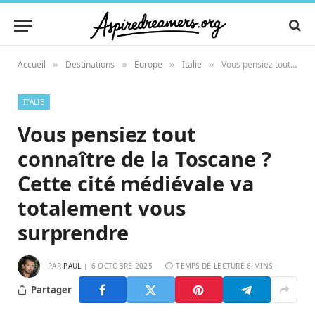
Accueil
Destinations
Europe
Italie
Vous pensiez tout connaître de la Toscane ? Cette cité médiévale va totalement vous surprendre
»
»
»
»
ITALIE
Vous pensiez tout
connaître de la Toscane ?
Cette cité médiévale va
totalement vous
surprendre
PAR
PAUL
6 OCTOBRE 2025
TEMPS DE LECTURE 6 MINS
Partager