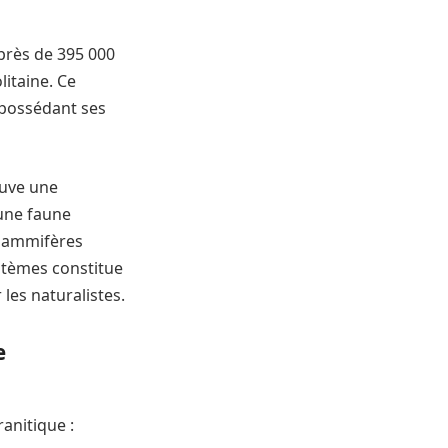
près de 395 000
litaine. Ce
e possédant ses
ouve une
 une faune
 mammifères
stèmes constitue
 les naturalistes.
e
anitique :