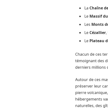
La
Chaîne d
Le
Massif du
Les
Monts d
Le
Cézallier
,
Le
Plateau d
Chacun de ces ter
témoignant des di
derniers millions 
Autour de ces mas
préserver leur cara
pierre volcanique
hébergements vari
naturelles, des g