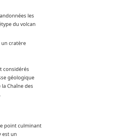
 randonnées les
hétype du volcan
 un cratère
nt considérés
esse géologique
e la Chaîne des
.
le point culminant
y est un