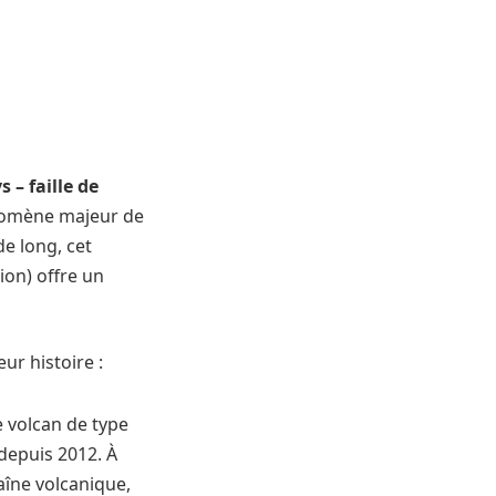
 – faille de
nomène majeur de
de long, cet
on) offre un
ur histoire :
e volcan de type
depuis 2012. À
îne volcanique,