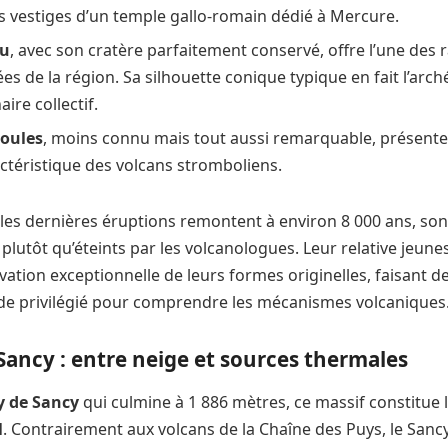
es vestiges d’un temple gallo-romain dédié à Mercure.
ou
, avec son cratère parfaitement conservé, offre l’une des
es de la région. Sa silhouette conique typique en fait l’arc
ire collectif.
Goules
, moins connu mais tout aussi remarquable, présente
ctéristique des volcans stromboliens.
 les dernières éruptions remontent à environ 8 000 ans, so
utôt qu’éteints par les volcanologues. Leur relative jeun
vation exceptionnelle de leurs formes originelles, faisant d
ude privilégié pour comprendre les mécanismes volcaniques
Sancy : entre neige et sources thermales
y de Sancy
qui culmine à 1 886 mètres, ce massif constitue 
l
. Contrairement aux volcans de la Chaîne des Puys, le Sanc