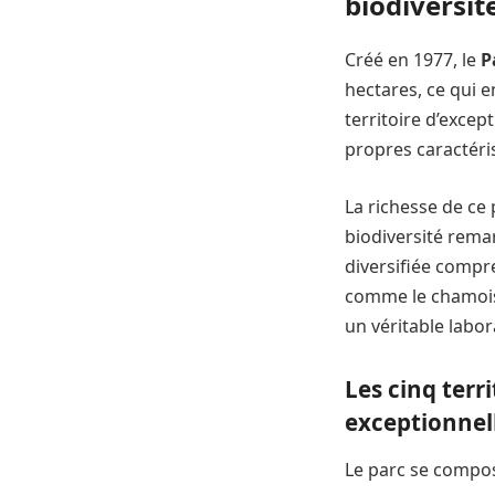
biodiversit
Créé en 1977, le
P
hectares, ce qui e
territoire d’excep
propres caractéri
La richesse de ce 
biodiversité rema
diversifiée comp
comme le chamois
un véritable labor
Les cinq terr
exceptionnel
Le parc se compos