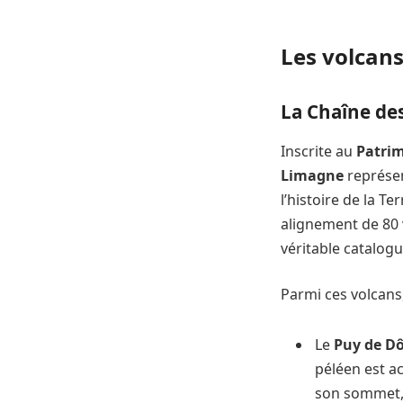
Les volcan
La Chaîne de
Inscrite au
Patri
Limagne
représen
l’histoire de la T
alignement de 80 
véritable catalog
Parmi ces volcans,
Le
Puy de D
péléen est a
son sommet, 