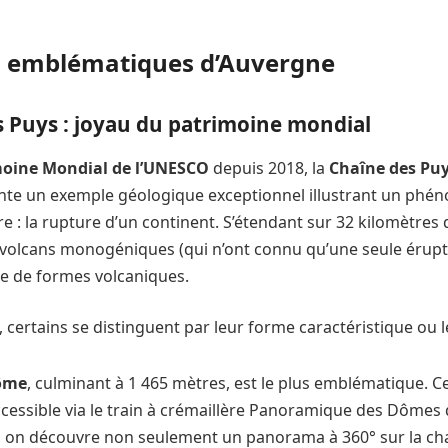
s emblématiques d’Auvergne
s Puys : joyau du patrimoine mondial
moine Mondial de l’UNESCO
depuis 2018, la
Chaîne des Puys
te un exemple géologique exceptionnel illustrant un phé
erre : la rupture d’un continent. S’étendant sur 32 kilomètres 
volcans monogéniques (qui n’ont connu qu’une seule érupti
ue de formes volcaniques.
 certains se distinguent par leur forme caractéristique ou le
ôme
, culminant à 1 465 mètres, est le plus emblématique. C
ccessible via le train à crémaillère Panoramique des Dômes 
on découvre non seulement un panorama à 360° sur la cha