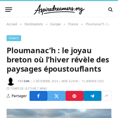
Accueil
Destinations
Europe
France
Ploumanac’h : le joyau breton où l’hiver révèle des paysages époustouflants
»
»
»
»
FRANCE
Ploumanac’h : le joyau
breton où l’hiver révèle des
paysages époustouflants
PAR
DAN
2 DÉCEMBRE 2024
MISE À JOUR :
15 JANVIER 2025
TEMPS DE LECTURE 7 MINS
Partager