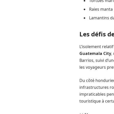
Tortues mari
Raies manta 
Lamantins da
Les défis de
L’isolement relati
Guatemala City
,
Barrios, suivi d’
les voyageurs pres
Du côté hondurien
infrastructures r
impraticables pen
touristique à cert