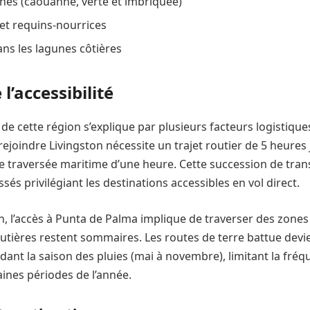
nes (caouanne, verte et imbriquée)
et requins-nourrices
ns les lagunes côtières
 l’accessibilité
f de cette région s’explique par plusieurs facteurs logistiqu
 rejoindre Livingston nécessite un trajet routier de 5 heures
une traversée maritime d’une heure. Cette succession de tr
sés privilégiant les destinations accessibles en vol direct.
, l’accès à Punta de Palma implique de traverser des zones 
outières restent sommaires. Les routes de terre battue dev
dant la saison des pluies (mai à novembre), limitant la fréq
aines périodes de l’année.