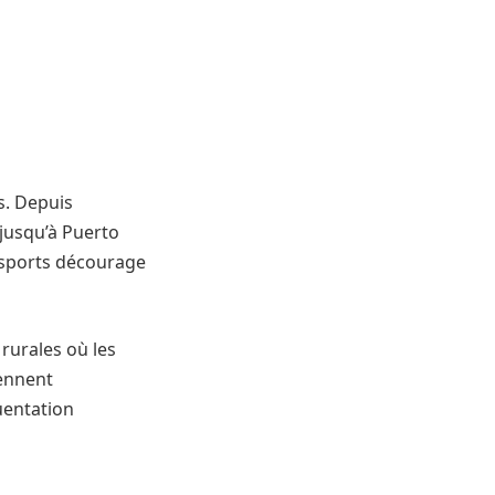
es. Depuis
 jusqu’à Puerto
ansports décourage
rurales où les
iennent
uentation