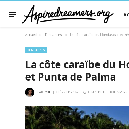
A
Accueil
Tendances
La côte caraïbe du Honduras : un tr
»
»
TENDANCES
La côte caraïbe du H
et Punta de Palma
PAR
JORIS
2 FÉVRIER 2026
TEMPS DE LECTURE 6 MINS