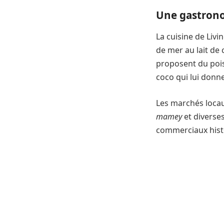
Une gastron
La cuisine de Livi
de mer au lait de 
proposent du poi
coco qui lui donne
Les marchés locau
mamey
et diverse
commerciaux histor