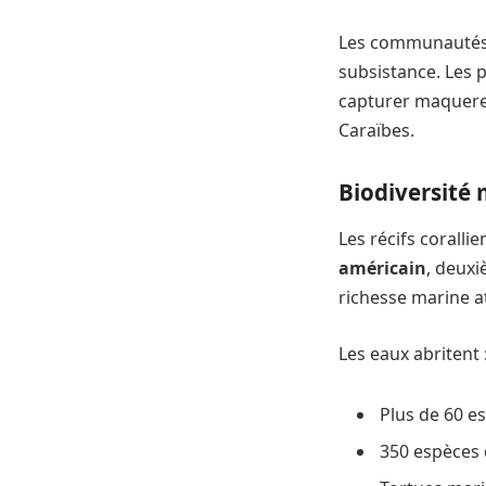
Les communautés l
subsistance. Les 
capturer maquerea
Caraïbes.
Biodiversité
Les récifs coralli
américain
, deuxi
richesse marine a
Les eaux abritent 
Plus de 60 e
350 espèces 