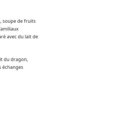
o
, soupe de fruits
familiaux
aré avec du lait de
uit du dragon,
es échanges