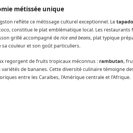
omie métissée unique
ngston reflète ce métissage culturel exceptionnel. Le
tapad
coco, constitue le plat emblématique local. Les restaurants 
sson grillé accompagné de
rice and beans
, plat typique prép
 sa couleur et son goût particuliers.
x regorgent de fruits tropicaux méconnus :
rambutan
, fr
s variétés de bananes. Cette diversité culinaire témoigne d
iques entre les Caraïbes, l’Amérique centrale et l’Afrique.