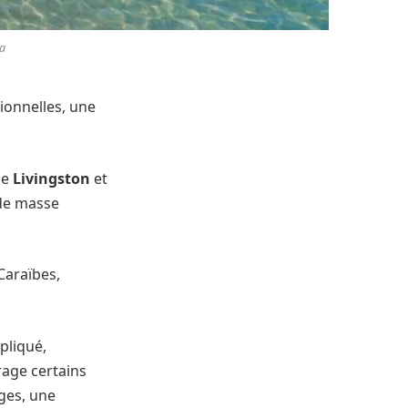
ma
ionnelles, une
de
Livingston
et
 de masse
Caraïbes,
pliqué,
rage certains
ges, une