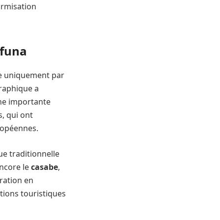
ormisation
ifuna
le uniquement par
graphique a
une importante
s, qui ont
uropéennes.
ue traditionnelle
ncore le
casabe
,
ration en
tions touristiques