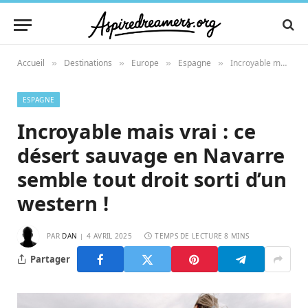
Accueil
Destinations
Europe
Espagne
Incroyable mais vrai : ce désert sauvage en Navarre semble tout droit sorti d’un western !
»
»
»
»
ESPAGNE
Incroyable mais vrai : ce
désert sauvage en Navarre
semble tout droit sorti d’un
western !
PAR
DAN
4 AVRIL 2025
TEMPS DE LECTURE 8 MINS
Partager