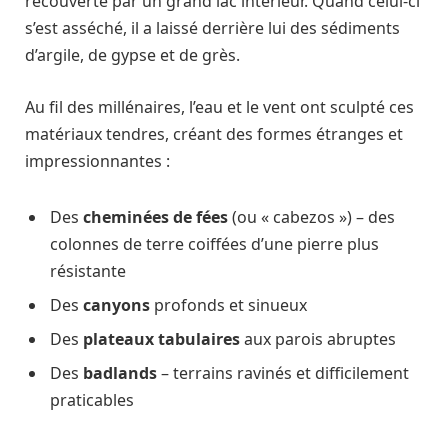
recouverte par un grand lac intérieur. Quand celui-ci
s’est asséché, il a laissé derrière lui des sédiments
d’argile, de gypse et de grès.
Au fil des millénaires, l’eau et le vent ont sculpté ces
matériaux tendres, créant des formes étranges et
impressionnantes :
Des
cheminées de fées
(ou « cabezos ») – des
colonnes de terre coiffées d’une pierre plus
résistante
Des
canyons
profonds et sinueux
Des
plateaux tabulaires
aux parois abruptes
Des
badlands
– terrains ravinés et difficilement
praticables