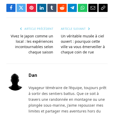
Facebook
Twitter
Pinterest
LinkedIn
Tumblr
Reddit
Télégramme
WhatsApp
Courriel
Copie
le
lien
ARTICLE PRÉCÉDENT
ARTICLE SUIVANT
Vivez le Japon comme un
Un véritable musée à ciel
local : les expériences
ouvert : pourquoi cette
incontournables selon
ville va vous émerveiller à
chaque saison
chaque coin de rue
Dan
Voyageur téméraire de l’équipe, toujours prêt
à sortir des sentiers battus. Que ce soit à
travers une randonnée en montagne ou une
plongée sous-marine, j'aime repousser mes
limites et partager mes aventures hors du