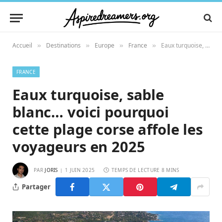
Accueil
Destinations
Europe
France
Eaux turquoise, sable blanc… voici pourquoi cette plage corse affole les voyageurs en 2025
»
»
»
»
FRANCE
Eaux turquoise, sable
blanc… voici pourquoi
cette plage corse affole les
voyageurs en 2025
PAR
JORIS
1 JUIN 2025
TEMPS DE LECTURE 8 MINS
Partager