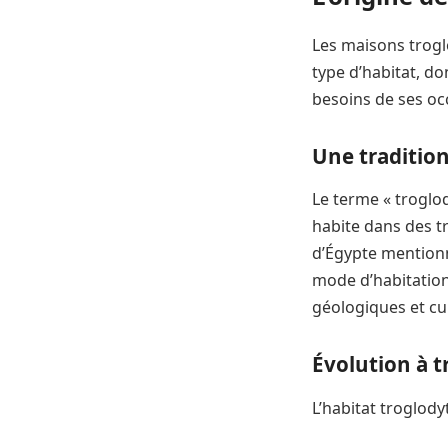
Les maisons trogl
type d’habitat, do
besoins de ses oc
Une tradition
Le terme « troglod
habite dans des tr
d’Égypte mentionn
mode d’habitation
géologiques et cul
Évolution à t
L’habitat troglody