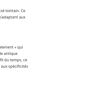
é lointain. Ce
 s’adaptant aux
ralement « qui
le antique
il du temps, ce
aux spécificités