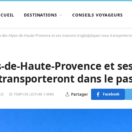
CCUEIL
DESTINATIONS
CONSEILS VOYAGEURS
des Alpes-de-Haute-Provence et ses maisons troglodytiques vous transporteron
-de-Haute-Provence et se
transporteront dans le pa
Partager
Facebook
025
TEMPS DE LECTURE 5 MINS