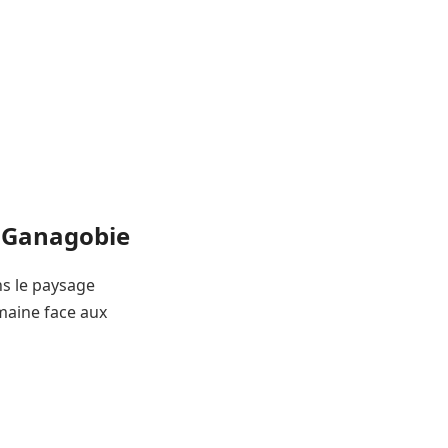
e Ganagobie
ns le paysage
maine face aux