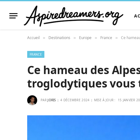
A
Accueil
Destinations
Europe
France
Ce hameau 
»
»
»
»
FRANCE
Ce hameau des Alpes
troglodytiques vous 
PAR
JORIS
4 DÉCEMBRE 2024
MISE À JOUR :
15 JANVIER 2