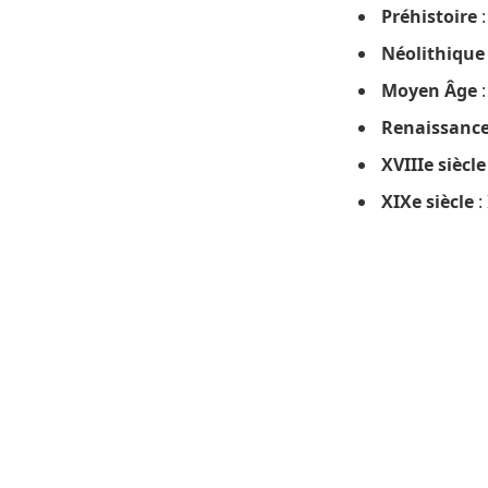
Préhistoire
:
Néolithique
Moyen Âge
:
Renaissanc
XVIIIe siècle
XIXe siècle
: