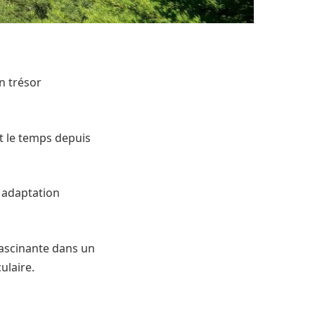
n trésor
t le temps depuis
e adaptation
fascinante dans un
ulaire.