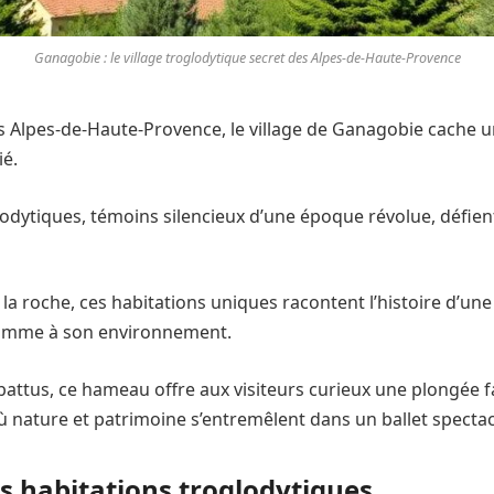
Ganagobie : le village troglodytique secret des Alpes-de-Haute-Provence
 Alpes-de-Haute-Provence, le village de Ganagobie cache u
ié.
odytiques, témoins silencieux d’une époque révolue, défien
a roche, ces habitations uniques racontent l’histoire d’un
homme à son environnement.
 battus, ce hameau offre aux visiteurs curieux une plongée 
ù nature et patrimoine s’entremêlent dans un ballet spectac
es habitations troglodytiques