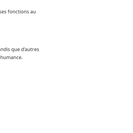
rses fonctions au
andis que d’autres
nshumance.