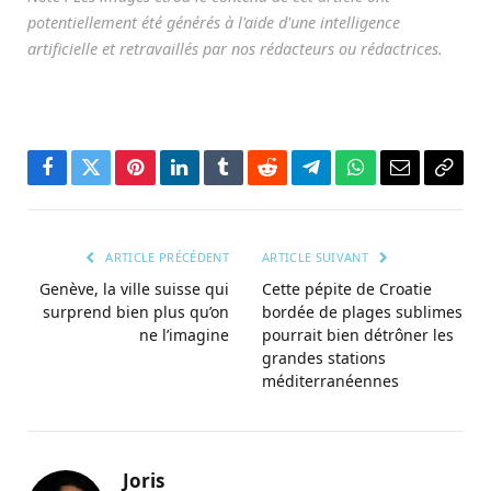
Facebook
Twitter
Pinterest
LinkedIn
Tumblr
Reddit
Télégramme
WhatsApp
Courriel
Copie
le
lien
ARTICLE PRÉCÉDENT
ARTICLE SUIVANT
Genève, la ville suisse qui
Cette pépite de Croatie
surprend bien plus qu’on
bordée de plages sublimes
ne l’imagine
pourrait bien détrôner les
grandes stations
méditerranéennes
Joris